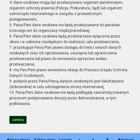
4. dane osobowe mogą być przekazywane organom państwowym,
organom ochrony prawnej (Policja, Prokuratura, Sąd) lub organom
samorządu terytorialnego w związku z prowadzonym
postępowaniem,
5. Pana/Pani dane osobowe nie będą przekazywane do państwa
trzeciego ani do organizacji międzynarodowej,
6. Pana/Pani dane osobowe będą przetwarzane wyłącznie przez
okres i w zakresie niezbędnym do realizacji celu przetwarzania,
7. przysługuje Panu/Pani prawo dostępu do treści swoich danych
osobowych oraz ich sprostowania, usunięcia lub ograniczenia
przetwarzania lub prawo do wniesienia sprzeciwu wobec
przetwarzania,
8. ma Pan/Pani prawo wniesienia skargi do Prezesa Urzędu Ochrony
Danych Osobowych,
9. podanie przez Pana/Panią danych osobowych jest fakultatywne
(dobrowolne) w celu udostępnienia strony internetowej,
10. Pana/Pani dane osobowe nie będą podlegały zautomatyzowanym
procesom podejmowania decyzji przez Administratora, w tym
profilowaniu.
zamknij
Strona główna
Mapa strony
Czcionka
Kontrast