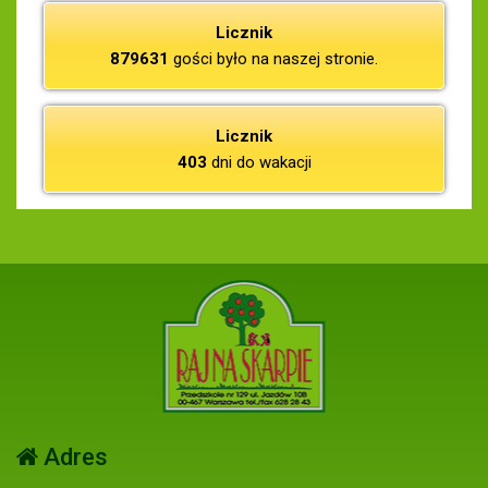
Licznik
879631
gości było na naszej stronie.
Licznik
403
dni do wakacji
Adres