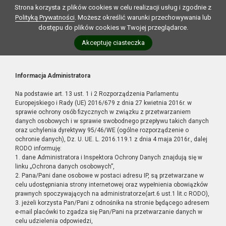
Strona korzysta z plików cookies w celu realizacji usług i zgodnie z
Polityką Prywatności
. Możesz określić warunki przechowywania lub
dostępu do plików cookies w Twojej przeglądarce.
Akceptuję ciasteczka
Informacja Administratora
Na podstawie art. 13 ust. 1 i 2 Rozporządzenia Parlamentu
Europejskiego i Rady (UE) 2016/679 z dnia 27 kwietnia 2016r. w
sprawie ochrony osób fizycznych w związku z przetwarzaniem
danych osobowych i w sprawie swobodnego przepływu takich danych
oraz uchylenia dyrektywy 95/46/WE (ogólne rozporządzenie o
ochronie danych), Dz. U. UE. L. 2016.119.1 z dnia 4 maja 2016r., dalej
RODO informuję:
1. dane Administratora i Inspektora Ochrony Danych znajdują się w
linku „Ochrona danych osobowych”,
2. Pana/Pani dane osobowe w postaci adresu IP, są przetwarzane w
celu udostępniania strony internetowej oraz wypełnienia obowiązków
prawnych spoczywających na administratorze(art.6 ust.1 lit.c RODO),
3. jeżeli korzysta Pan/Pani z odnośnika na stronie będącego adresem
e-mail placówki to zgadza się Pan/Pani na przetwarzanie danych w
celu udzielenia odpowiedzi,