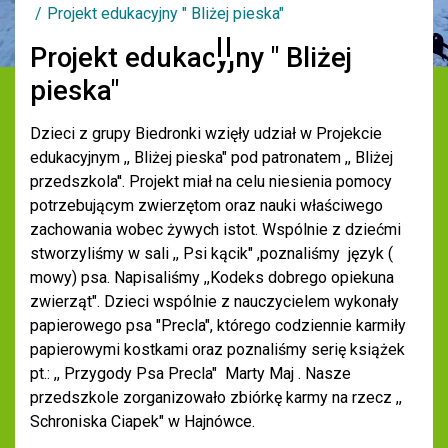
Projekt edukacyjny " Bliżej pieska"
Projekt edukacyjny " Bliżej
pieska"
Dzieci z grupy Biedronki wzięły udział w Projekcie
edukacyjnym ,, Bliżej pieska" pod patronatem ,, Bliżej
przedszkola''. Projekt miał na celu niesienia pomocy
potrzebującym zwierzętom oraz nauki właściwego
zachowania wobec żywych istot. Wspólnie z dziećmi
stworzyliśmy w sali ,, Psi kącik" ,poznaliśmy język (
mowy) psa. Napisaliśmy ,,Kodeks dobrego opiekuna
zwierząt". Dzieci wspólnie z nauczycielem wykonały
papierowego psa "Precla", którego codziennie karmiły
papierowymi kostkami oraz poznaliśmy serię książek
pt.: ,, Przygody Psa Precla" Marty Maj . Nasze
przedszkole zorganizowało zbiórkę karmy na rzecz ,,
Schroniska Ciapek" w Hajnówce.