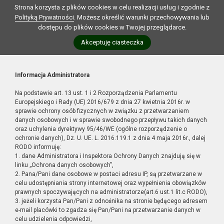
Strona korzysta z plików cookies w celu realizacji usług i zgodnie z
Polityką Prywatności
. Możesz określić warunki przechowywania lub
dostępu do plików cookies w Twojej przeglądarce.
Akceptuję ciasteczka
Informacja Administratora
Na podstawie art. 13 ust. 1 i 2 Rozporządzenia Parlamentu
Europejskiego i Rady (UE) 2016/679 z dnia 27 kwietnia 2016r. w
sprawie ochrony osób fizycznych w związku z przetwarzaniem
danych osobowych i w sprawie swobodnego przepływu takich danych
oraz uchylenia dyrektywy 95/46/WE (ogólne rozporządzenie o
ochronie danych), Dz. U. UE. L. 2016.119.1 z dnia 4 maja 2016r., dalej
RODO informuję:
1. dane Administratora i Inspektora Ochrony Danych znajdują się w
linku „Ochrona danych osobowych”,
2. Pana/Pani dane osobowe w postaci adresu IP, są przetwarzane w
celu udostępniania strony internetowej oraz wypełnienia obowiązków
prawnych spoczywających na administratorze(art.6 ust.1 lit.c RODO),
3. jeżeli korzysta Pan/Pani z odnośnika na stronie będącego adresem
e-mail placówki to zgadza się Pan/Pani na przetwarzanie danych w
celu udzielenia odpowiedzi,