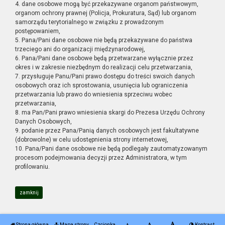
4. dane osobowe mogą być przekazywane organom państwowym,
organom ochrony prawnej (Policja, Prokuratura, Sąd) lub organom
samorządu terytorialnego w związku z prowadzonym
postępowaniem,
5. Pana/Pani dane osobowe nie będą przekazywane do państwa
trzeciego ani do organizacji międzynarodowej,
6. Pana/Pani dane osobowe będą przetwarzane wyłącznie przez
okres i w zakresie niezbędnym do realizacji celu przetwarzania,
7. przysługuje Panu/Pani prawo dostępu do treści swoich danych
osobowych oraz ich sprostowania, usunięcia lub ograniczenia
przetwarzania lub prawo do wniesienia sprzeciwu wobec
przetwarzania,
8. ma Pan/Pani prawo wniesienia skargi do Prezesa Urzędu Ochrony
Danych Osobowych,
9. podanie przez Pana/Panią danych osobowych jest fakultatywne
(dobrowolne) w celu udostępnienia strony internetowej,
10. Pana/Pani dane osobowe nie będą podlegały zautomatyzowanym
procesom podejmowania decyzji przez Administratora, w tym
profilowaniu.
zamknij
Strona główna
Mapa strony
Czcionka
Kontrast