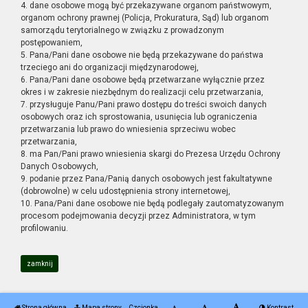
4. dane osobowe mogą być przekazywane organom państwowym,
organom ochrony prawnej (Policja, Prokuratura, Sąd) lub organom
samorządu terytorialnego w związku z prowadzonym
postępowaniem,
5. Pana/Pani dane osobowe nie będą przekazywane do państwa
trzeciego ani do organizacji międzynarodowej,
6. Pana/Pani dane osobowe będą przetwarzane wyłącznie przez
okres i w zakresie niezbędnym do realizacji celu przetwarzania,
7. przysługuje Panu/Pani prawo dostępu do treści swoich danych
osobowych oraz ich sprostowania, usunięcia lub ograniczenia
przetwarzania lub prawo do wniesienia sprzeciwu wobec
przetwarzania,
8. ma Pan/Pani prawo wniesienia skargi do Prezesa Urzędu Ochrony
Danych Osobowych,
9. podanie przez Pana/Panią danych osobowych jest fakultatywne
(dobrowolne) w celu udostępnienia strony internetowej,
10. Pana/Pani dane osobowe nie będą podlegały zautomatyzowanym
procesom podejmowania decyzji przez Administratora, w tym
profilowaniu.
zamknij
Strona główna
Mapa strony
Czcionka
Kontrast