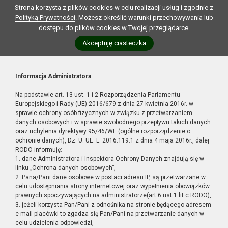
Strona korzysta z plików cookies w celu realizacji usług i zgodnie z
Polityką Prywatności
. Możesz określić warunki przechowywania lub
dostępu do plików cookies w Twojej przeglądarce.
Akceptuję ciasteczka
Informacja Administratora
Na podstawie art. 13 ust. 1 i 2 Rozporządzenia Parlamentu
Europejskiego i Rady (UE) 2016/679 z dnia 27 kwietnia 2016r. w
sprawie ochrony osób fizycznych w związku z przetwarzaniem
danych osobowych i w sprawie swobodnego przepływu takich danych
oraz uchylenia dyrektywy 95/46/WE (ogólne rozporządzenie o
ochronie danych), Dz. U. UE. L. 2016.119.1 z dnia 4 maja 2016r., dalej
RODO informuję:
1. dane Administratora i Inspektora Ochrony Danych znajdują się w
linku „Ochrona danych osobowych”,
2. Pana/Pani dane osobowe w postaci adresu IP, są przetwarzane w
celu udostępniania strony internetowej oraz wypełnienia obowiązków
prawnych spoczywających na administratorze(art.6 ust.1 lit.c RODO),
3. jeżeli korzysta Pan/Pani z odnośnika na stronie będącego adresem
e-mail placówki to zgadza się Pan/Pani na przetwarzanie danych w
celu udzielenia odpowiedzi,