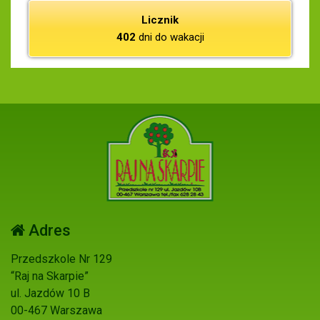
Licznik
402
dni do wakacji
Adres
Przedszkole Nr 129
“Raj na Skarpie”
ul. Jazdów 10 B
00-467 Warszawa