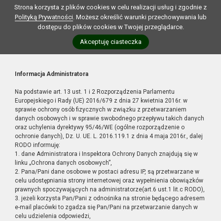
Strona korzysta z plików cookies w celu realizacji usług i zgodnie z
Polityką Prywatności
. Możesz określić warunki przechowywania lub
dostępu do plików cookies w Twojej przeglądarce.
Akceptuję ciasteczka
Informacja Administratora
Na podstawie art. 13 ust. 1 i 2 Rozporządzenia Parlamentu
Europejskiego i Rady (UE) 2016/679 z dnia 27 kwietnia 2016r. w
sprawie ochrony osób fizycznych w związku z przetwarzaniem
danych osobowych i w sprawie swobodnego przepływu takich danych
oraz uchylenia dyrektywy 95/46/WE (ogólne rozporządzenie o
ochronie danych), Dz. U. UE. L. 2016.119.1 z dnia 4 maja 2016r., dalej
RODO informuję:
1. dane Administratora i Inspektora Ochrony Danych znajdują się w
linku „Ochrona danych osobowych”,
2. Pana/Pani dane osobowe w postaci adresu IP, są przetwarzane w
celu udostępniania strony internetowej oraz wypełnienia obowiązków
prawnych spoczywających na administratorze(art.6 ust.1 lit.c RODO),
3. jeżeli korzysta Pan/Pani z odnośnika na stronie będącego adresem
e-mail placówki to zgadza się Pan/Pani na przetwarzanie danych w
celu udzielenia odpowiedzi,