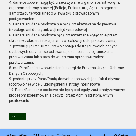
4. dane osobowe mogą być przekazywane organom państwowym,
organom ochrony prawnej (Policja, Prokuratura, Sąd) lub organom
samorządu terytorialnego w związku z prowadzonym
postępowaniem,
5. Pana/Pani dane osobowe nie będą przekazywane do państwa
trzeciego ani do organizacji międzynarodowej,
6. Pana/Pani dane osobowe będą przetwarzane wyłącznie przez
okres i w zakresie niezbędnym do realizacji celu przetwarzania,
7. przysługuje Panu/Pani prawo dostępu do treści swoich danych
osobowych oraz ich sprostowania, usunięcia lub ograniczenia
przetwarzania lub prawo do wniesienia sprzeciwu wobec
przetwarzania,
8. ma Pan/Pani prawo wniesienia skargi do Prezesa Urzędu Ochrony
Danych Osobowych,
9. podanie przez Pana/Panią danych osobowych jest fakultatywne
(dobrowolne) w celu udostępnienia strony internetowej,
10. Pana/Pani dane osobowe nie będą podlegały zautomatyzowanym
procesom podejmowania decyzji przez Administratora, w tym
profilowaniu.
zamknij
Strona główna
Mapa strony
Czcionka
Kontrast