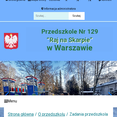
Informacja administratora
Fraza
Przedszkole Nr 129
“Raj na Skarpie”
w Warszawie
Menu
Strona główna
O przedszkolu
Zadania przedszkola