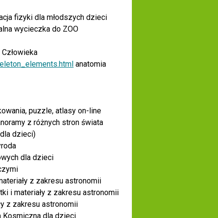
acja fizyki dla młodszych dzieci
ualna wycieczka do ZOO
 Człowieka
keleton_elements.html
a
natomia
owania, puzzle, atlasy on-line
anoramy z różnych stron świata
dla dzieci)
yroda
wych dla dzieci
iczymi
 materiały z zakresu astronomii
tki i materiały z zakresu astronomii
iały z zakresu astronomii
a Kosmiczna dla dzieci