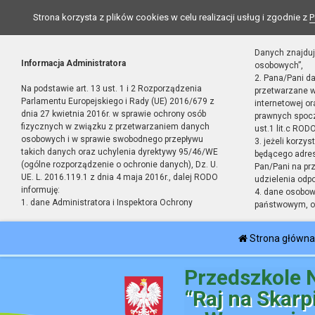
Strona korzysta z plików cookies w celu realizacji usług i zgodnie z
P
Danych znajduj
Informacja Administratora
osobowych”,
2. Pana/Pani d
Na podstawie art. 13 ust. 1 i 2 Rozporządzenia
przetwarzane w
Parlamentu Europejskiego i Rady (UE) 2016/679 z
internetowej o
dnia 27 kwietnia 2016r. w sprawie ochrony osób
prawnych spocz
fizycznych w związku z przetwarzaniem danych
ust.1 lit.c RODO
osobowych i w sprawie swobodnego przepływu
3. jeżeli korzy
takich danych oraz uchylenia dyrektywy 95/46/WE
będącego adres
(ogólne rozporządzenie o ochronie danych), Dz. U.
Pan/Pani na pr
UE. L. 2016.119.1 z dnia 4 maja 2016r., dalej RODO
udzielenia odp
informuję:
4. dane osobo
1. dane Administratora i Inspektora Ochrony
państwowym, or
Strona główna
Przedszkole 
“Raj na Skarp