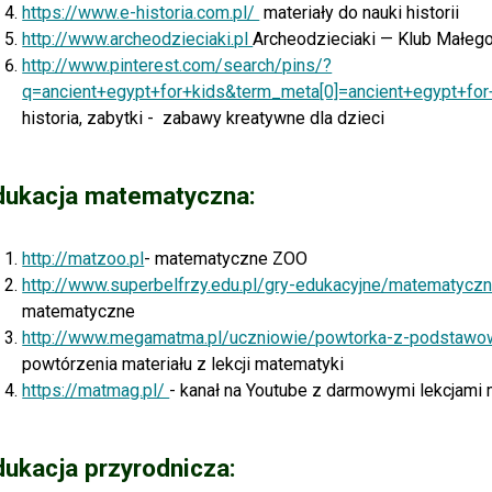
https://www.e-historia.com.pl/
m
ateriały do nauki historii
http://www.archeodzieciaki.pl
Archeodzieciaki — Klub Małeg
http://www.pinterest.com/search/pins/?
q=ancient+egypt+for+kids&term_meta[0]=ancient+egypt+for
historia, zabytki - zabawy kreatywne dla dzieci
dukacja matematyczna:
http://matzoo.pl
- matematyczne ZOO
http://www.superbelfrzy.edu.pl/gry-edukacyjne/matematyc
matematyczne
http://www.megamatma.pl/uczniowie/powtorka-z-podstawo
powtórzenia materiału z lekcji matematyki
https://matmag.pl/
- kanał na Youtube z darmowymi lekcjami
dukacja przyrodnicza: