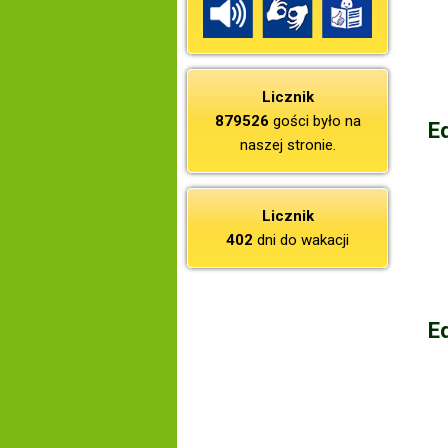
Licznik
879526
gości było na
E
naszej stronie.
Licznik
402
dni do wakacji
E