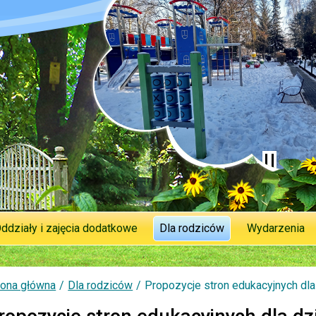
ddziały i zajęcia dodatkowe
Dla rodziców
Wydarzenia
rona główna
Dla rodziców
Propozycje stron edukacyjnych dla