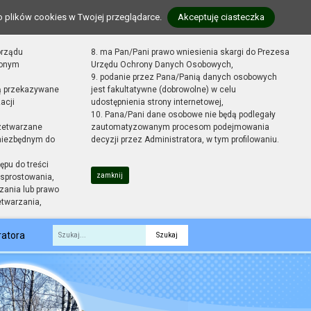
o plików cookies w Twojej przeglądarce.
Akceptuję ciasteczka
orządu
8. ma Pan/Pani prawo wniesienia skargi do Prezesa
zonym
Urzędu Ochrony Danych Osobowych,
9. podanie przez Pana/Panią danych osobowych
ą przekazywane
jest fakultatywne (dobrowolne) w celu
acji
udostępnienia strony internetowej,
10. Pana/Pani dane osobowe nie będą podlegały
zetwarzane
zautomatyzowanym procesom podejmowania
 niezbędnym do
decyzji przez Administratora, w tym profilowaniu.
ępu do treści
zamknij
sprostowania,
zania lub prawo
etwarzania,
ratora
Fraza