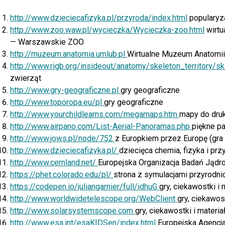
http://www.dzieciecafizyka.pl/przyroda/index.html
p
opularyz
http://www.zoo.waw.pl/wycieczka/Wycieczka-zoo.html
wirt
— Warszawskie ZOO
http://muzeum.anatomia.umlub.pl
Wirtualne Muzeum Anatomii
http://www.rigb.org/insideout/anatomy/skeleton_territory/s
zwierząt
http://www.gry-geograficzne.pl
gry geograficzne
http://www.toporopa.eu/pl
gry geograficzne
http://www.yourchildlearns.com/megamaps.htm
mapy do druk
http://www.airpano.com/List-Aerial-Panoramas.php
piękne p
http://www.jows.pl/node/752
z Europkiem przez Europę (gra 
http://www.dzieciecafizyka.pl/
dziecięca chemia, fizyka i prz
http://www.cernland.net/
Europejska Organizacja Badań Jądro
https://phet.colorado.edu/pl/
strona z symulacjami przyrodn
https://codepen.io/juliangarnier/full/idhuG
gry, ciekawostki i
http://www.worldwidetelescope.org/WebClient
gry, ciekawos
http://www.solarsystemscope.com
gry, ciekawostki i mater
http://www.esa.int/esaKIDSen/index.html
Europejska Agencj