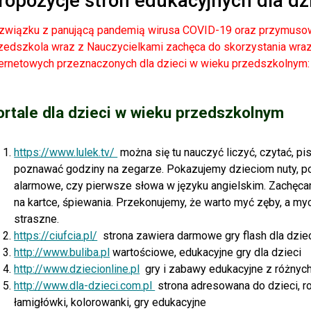
ropozycje stron edukacyjnych dla dz
związku z panującą pandemią wirusa COVID-19 oraz przymuso
zedszkola wraz z Nauczycielkami zachęca do skorzystania wraz
ternetowych przeznaczonych dla dzieci w wieku przedszkolnym:
ortale dla dzieci w wieku przedszkolnym
https://www.lulek.tv/
można się tu nauczyć liczyć, czytać, pi
poznawać godziny na zegarze. Pokazujemy dzieciom nuty,
alarmowe, czy pierwsze słowa w języku angielskim. Zachęca
na kartce, śpiewania. Przekonujemy, że warto myć zęby, a myc
straszne.
https://ciufcia.pl/
s
trona zawiera darmowe gry flash dla dziec
http://www.buliba.pl
wartościowe, edukacyjne gry dla dzieci
http://www.dziecionline.pl
gry i zabawy edukacyjne z różnyc
http://www.dla-dzieci.com.pl
strona adresowana do dzieci, ro
łamigłówki, kolorowanki, gry edukacyjne