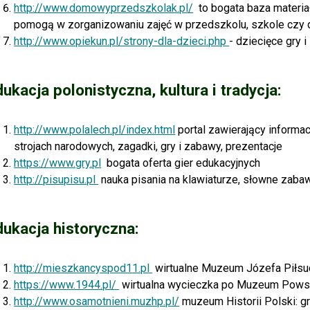
http://www.domowyprzedszkolak.pl/
t
o bogata baza materiał
pomogą w zorganizowaniu zajęć w przedszkolu, szkole czy
http://www.opiekun.pl/strony-dla-dzieci.php
- dziecięce gry 
dukacja polonistyczna, kultura i tradycja:
http://www.polalech.pl/index.html
portal zawierający informac
strojach narodowych, zagadki, gry i zabawy, prezentacje
https://www.gry.pl
bogata oferta gier edukacyjnych
http://pisupisu.pl
n
auka pisania na klawiaturze, słowne zabawy
dukacja historyczna:
http://mieszkancyspod11.pl
wirtualne Muzeum Józefa Piłsud
https://www.1944.pl/
wirtualna wycieczka po Muzeum Pows
http://www.osamotnieni.muzhp.pl/
muzeum Historii Polski: g