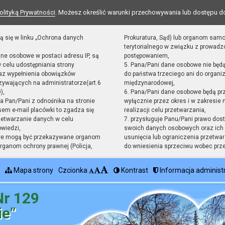
olityką Prywatności
. Możesz określić warunki przechowywania lub dostępu d
ą się w linku „Ochrona danych
Prokuratura, Sąd) lub organom sam
terytorialnego w związku z prowad
ane osobowe w postaci adresu IP, są
postępowaniem,
 celu udostępniania strony
5. Pana/Pani dane osobowe nie będ
raz wypełnienia obowiązków
do państwa trzeciego ani do organiz
ywających na administratorze(art.6
międzynarodowej,
),
6. Pana/Pani dane osobowe będą pr
sta Pan/Pani z odnośnika na stronie
wyłącznie przez okres i w zakresie
em e-mail placówki to zgadza się
realizacji celu przetwarzania,
zetwarzanie danych w celu
7. przysługuje Panu/Pani prawo dost
owiedzi,
swoich danych osobowych oraz ich 
we mogą być przekazywane organom
usunięcia lub ograniczenia przetwar
ganom ochrony prawnej (Policja,
do wniesienia sprzeciwu wobec prz
Mapa strony
Czcionka
Kontrast
Informacja administ
Nr 129
ie”