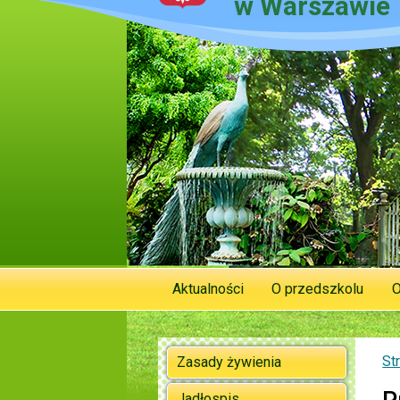
w Warszawie
Aktualności
O przedszkolu
O
St
Zasady żywienia
Jadłospis