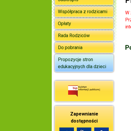
P
Współpraca z rodzicami
W 
Pr
Opłaty
in
Rada Rodziców
P
Do pobrania
Propozycje stron
edukacyjnych dla dzieci
Zapewnianie
dostępności