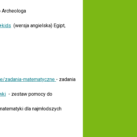
o Archeologa
+kids
(wersja angielska)
Egipt,
zne/zadania-matematyczne
- zadania
wki
- zestaw pomocy do
 matematyki dla najmłodszych