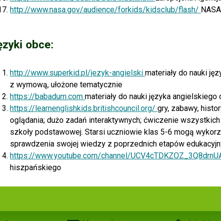
http://www.nasa.gov/audience/forkids/kidsclub/flash/
NASA 
ęzyki obce:
http://www.superkid.pl/jezyk-angielski
materiały do nauki jęz
z wymową, ułożone tematycznie
https://babadum.com
materiały do nauki języka angielskiego 
https://learnenglishkids.britishcouncil.org/
gry, zabawy, histor
oglądania; dużo zadań interaktywnych; ćwiczenie wszystkich
szkoły podstawowej. Starsi uczniowie klas 5-6 mogą wykorz
sprawdzenia swojej wiedzy z poprzednich etapów edukacyj
https://www.youtube.com/channel/UCV4cTDKZOZ_3Q8drnU
hiszpańskiego