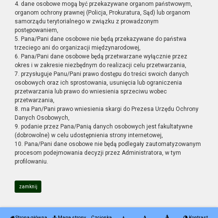
4. dane osobowe mogą być przekazywane organom państwowym,
organom ochrony prawnej (Policja, Prokuratura, Sąd) lub organom
samorządu terytorialnego w związku z prowadzonym
postępowaniem,
5. Pana/Pani dane osobowe nie będą przekazywane do państwa
trzeciego ani do organizacji międzynarodowej,
6. Pana/Pani dane osobowe będą przetwarzane wyłącznie przez
okres i w zakresie niezbędnym do realizacji celu przetwarzania,
7. przysługuje Panu/Pani prawo dostępu do treści swoich danych
osobowych oraz ich sprostowania, usunięcia lub ograniczenia
przetwarzania lub prawo do wniesienia sprzeciwu wobec
przetwarzania,
8. ma Pan/Pani prawo wniesienia skargi do Prezesa Urzędu Ochrony
Danych Osobowych,
9. podanie przez Pana/Panią danych osobowych jest fakultatywne
(dobrowolne) w celu udostępnienia strony internetowej,
10. Pana/Pani dane osobowe nie będą podlegały zautomatyzowanym
procesom podejmowania decyzji przez Administratora, w tym
profilowaniu.
zamknij
Strona główna
Mapa strony
Czcionka
Kontrast