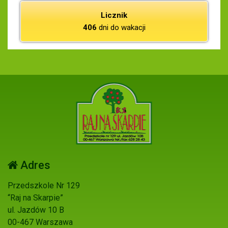
Licznik
406
dni do wakacji
Adres
Przedszkole Nr 129
“Raj na Skarpie”
ul. Jazdów 10 B
00-467 Warszawa