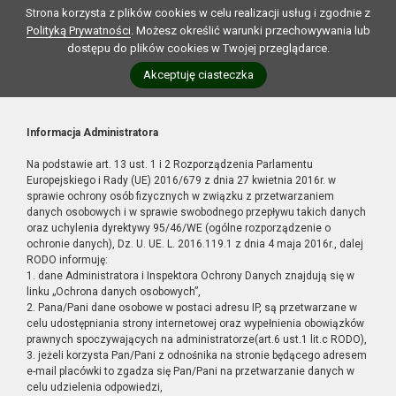
Strona korzysta z plików cookies w celu realizacji usług i zgodnie z
Polityką Prywatności
. Możesz określić warunki przechowywania lub
dostępu do plików cookies w Twojej przeglądarce.
Akceptuję ciasteczka
Informacja Administratora
Na podstawie art. 13 ust. 1 i 2 Rozporządzenia Parlamentu
Europejskiego i Rady (UE) 2016/679 z dnia 27 kwietnia 2016r. w
sprawie ochrony osób fizycznych w związku z przetwarzaniem
danych osobowych i w sprawie swobodnego przepływu takich danych
oraz uchylenia dyrektywy 95/46/WE (ogólne rozporządzenie o
ochronie danych), Dz. U. UE. L. 2016.119.1 z dnia 4 maja 2016r., dalej
RODO informuję:
1. dane Administratora i Inspektora Ochrony Danych znajdują się w
linku „Ochrona danych osobowych”,
2. Pana/Pani dane osobowe w postaci adresu IP, są przetwarzane w
celu udostępniania strony internetowej oraz wypełnienia obowiązków
prawnych spoczywających na administratorze(art.6 ust.1 lit.c RODO),
3. jeżeli korzysta Pan/Pani z odnośnika na stronie będącego adresem
e-mail placówki to zgadza się Pan/Pani na przetwarzanie danych w
celu udzielenia odpowiedzi,