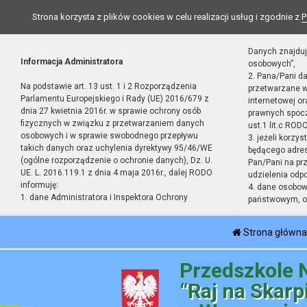
Strona korzysta z plików cookies w celu realizacji usług i zgodnie z
P
Danych znajduj
Informacja Administratora
osobowych”,
2. Pana/Pani d
Na podstawie art. 13 ust. 1 i 2 Rozporządzenia
przetwarzane w
Parlamentu Europejskiego i Rady (UE) 2016/679 z
internetowej o
dnia 27 kwietnia 2016r. w sprawie ochrony osób
prawnych spocz
fizycznych w związku z przetwarzaniem danych
ust.1 lit.c RODO
osobowych i w sprawie swobodnego przepływu
3. jeżeli korzy
takich danych oraz uchylenia dyrektywy 95/46/WE
będącego adres
(ogólne rozporządzenie o ochronie danych), Dz. U.
Pan/Pani na pr
UE. L. 2016.119.1 z dnia 4 maja 2016r., dalej RODO
udzielenia odp
informuję:
4. dane osobo
1. dane Administratora i Inspektora Ochrony
państwowym, or
Strona główna
Przedszkole 
“Raj na Skarp