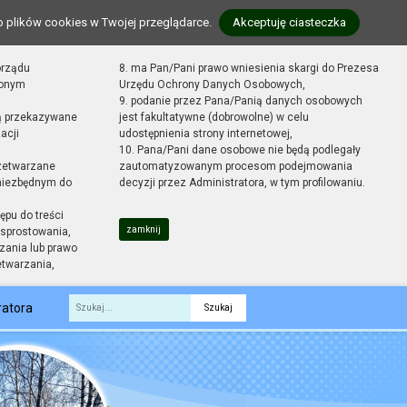
o plików cookies w Twojej przeglądarce.
Akceptuję ciasteczka
orządu
8. ma Pan/Pani prawo wniesienia skargi do Prezesa
zonym
Urzędu Ochrony Danych Osobowych,
9. podanie przez Pana/Panią danych osobowych
ą przekazywane
jest fakultatywne (dobrowolne) w celu
acji
udostępnienia strony internetowej,
10. Pana/Pani dane osobowe nie będą podlegały
zetwarzane
zautomatyzowanym procesom podejmowania
 niezbędnym do
decyzji przez Administratora, w tym profilowaniu.
ępu do treści
zamknij
sprostowania,
zania lub prawo
etwarzania,
ratora
Fraza