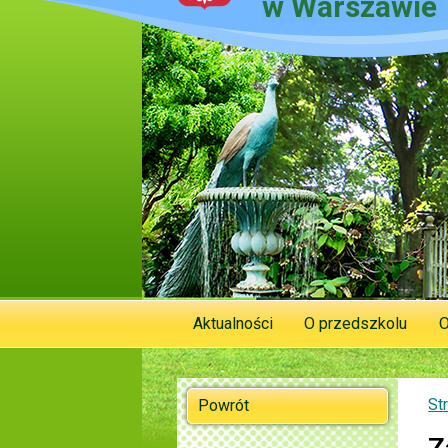
w Warszawie
Aktualności
O przedszkolu
O
St
Powrót