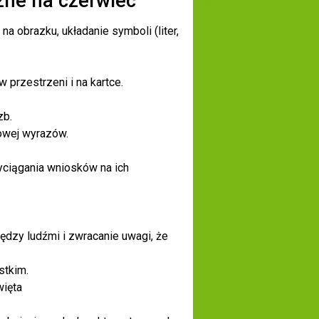
ne na czerwiec
 obrazku, układanie symboli (liter,
 przestrzeni i na kartce.
zb.
howej wyrazów.
yciągania wniosków na ich
dzy ludźmi i zwracanie uwagi, że
stkim.
więta