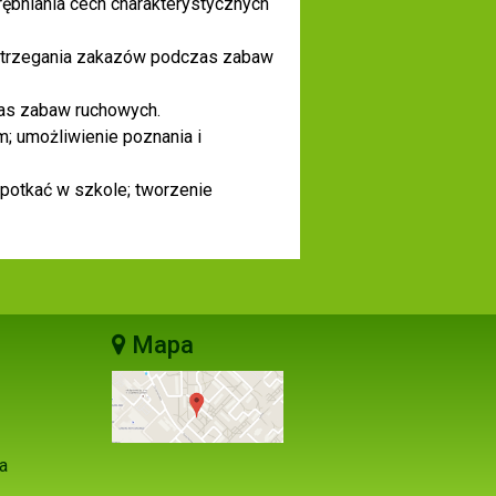
ębniania cech charakterystycznych
strzegania zakazów podczas zabaw
as zabaw ruchowych.
; umożliwienie poznania i
spotkać w szkole; tworzenie
Mapa
a