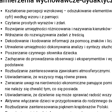
amierzenia wychowawcze-dydaktycz
Kształcenie percepcji wzrokowej – odszukiwanie elementów na
cyfr) według wzoru i z pamięci.
Czytanie prostych wyrazów i zdań.
Rozwijanie umiejętności różnicowania i nazywania kierunków w
Wdrażanie do rozwiązywania zadań z treścią.
Dekodowanie i kodowanie informacji za pomocą znaków i lic
Utrwalenie umiejętności dokonywania analizy i syntezy słuc
Poszerzanie czynnego słownika dziecka.
Zachęcanie do prowadzenia obserwacji i eksperymentów i w
podstawie.
Rozbudzanie zainteresowania zjawiskami atmosferycznymi.
Uświadamianie, że wszyscy mają równe prawa.
Zwracanie uwagi na nierówności ekonomiczne panujące pomię
nie należy się chwalić tym, co się posiada.
Uświadamianie, że dzielenie się może sprawiać radość wszy
Aktywne włączanie dzieci w przygotowania do rodzinnego ś
Rozbudzanie zainteresowania pięknem krajobrazów Polski.