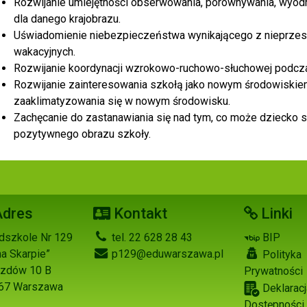
Rozwijanie umiejętności obserwowania, porównywania, wyodr
dla danego krajobrazu.
Uświadomienie niebezpieczeństwa wynikającego z nieprze
wakacyjnych.
Rozwijanie koordynacji wzrokowo-ruchowo-słuchowej podcz
Rozwijanie zainteresowania szkołą jako nowym środowiskiem
zaaklimatyzowania się w nowym środowisku.
Zachęcanie do zastanawiania się nad tym, co może dziecko 
pozytywnego obrazu szkoły.
dres
Kontakt
Linki
dszkole Nr 129
tel. 22 628 28 43
BIP
na Skarpie”
p129@eduwarszawa.pl
Polityka
Jazdów 10 B
Prywatności
67 Warszawa
Deklaracj
Dostępności