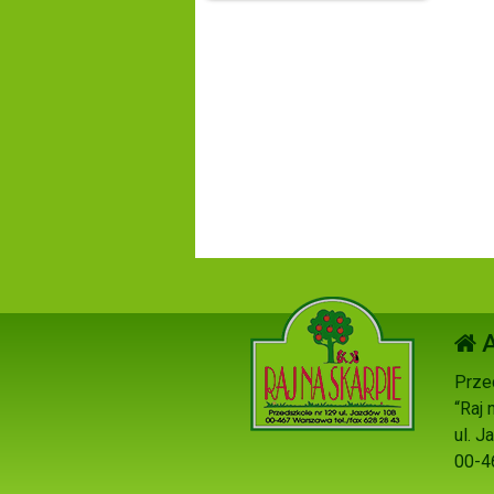
A
Prze
“Raj 
ul. 
00-4