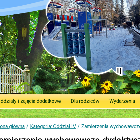
ddziały i zajęcia dodatkowe
Dla rodziców
Wydarzenia
rona główna
Kategoria: Oddział IV
Zamierzenia wychowawcze