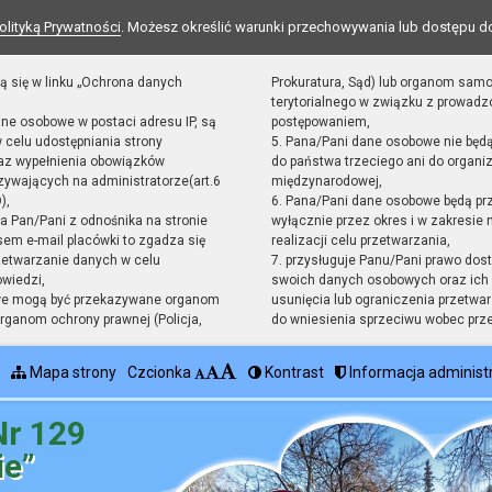
olityką Prywatności
. Możesz określić warunki przechowywania lub dostępu d
ą się w linku „Ochrona danych
Prokuratura, Sąd) lub organom sam
terytorialnego w związku z prowad
ane osobowe w postaci adresu IP, są
postępowaniem,
 celu udostępniania strony
5. Pana/Pani dane osobowe nie będ
raz wypełnienia obowiązków
do państwa trzeciego ani do organiz
ywających na administratorze(art.6
międzynarodowej,
),
6. Pana/Pani dane osobowe będą pr
sta Pan/Pani z odnośnika na stronie
wyłącznie przez okres i w zakresie
em e-mail placówki to zgadza się
realizacji celu przetwarzania,
zetwarzanie danych w celu
7. przysługuje Panu/Pani prawo dost
owiedzi,
swoich danych osobowych oraz ich 
we mogą być przekazywane organom
usunięcia lub ograniczenia przetwar
ganom ochrony prawnej (Policja,
do wniesienia sprzeciwu wobec prz
Mapa strony
Czcionka
Kontrast
Informacja administ
Nr 129
ie”