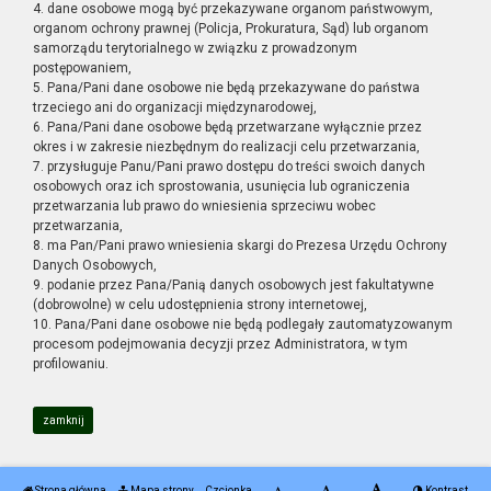
4. dane osobowe mogą być przekazywane organom państwowym,
organom ochrony prawnej (Policja, Prokuratura, Sąd) lub organom
samorządu terytorialnego w związku z prowadzonym
postępowaniem,
5. Pana/Pani dane osobowe nie będą przekazywane do państwa
trzeciego ani do organizacji międzynarodowej,
6. Pana/Pani dane osobowe będą przetwarzane wyłącznie przez
okres i w zakresie niezbędnym do realizacji celu przetwarzania,
7. przysługuje Panu/Pani prawo dostępu do treści swoich danych
osobowych oraz ich sprostowania, usunięcia lub ograniczenia
przetwarzania lub prawo do wniesienia sprzeciwu wobec
przetwarzania,
8. ma Pan/Pani prawo wniesienia skargi do Prezesa Urzędu Ochrony
Danych Osobowych,
9. podanie przez Pana/Panią danych osobowych jest fakultatywne
(dobrowolne) w celu udostępnienia strony internetowej,
10. Pana/Pani dane osobowe nie będą podlegały zautomatyzowanym
procesom podejmowania decyzji przez Administratora, w tym
profilowaniu.
zamknij
Strona główna
Mapa strony
Czcionka
Kontrast