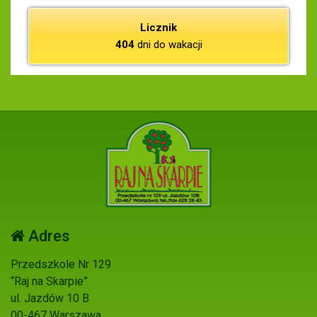
Licznik
404
dni do wakacji
Adres
Przedszkole Nr 129
“Raj na Skarpie”
ul. Jazdów 10 B
00-467 Warszawa