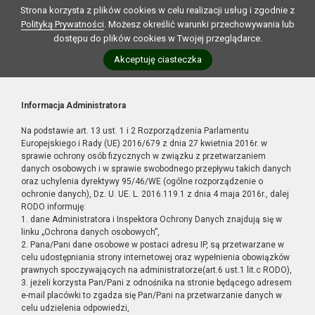
Strona korzysta z plików cookies w celu realizacji usług i zgodnie z
Polityką Prywatności
. Możesz określić warunki przechowywania lub
dostępu do plików cookies w Twojej przeglądarce.
Akceptuję ciasteczka
Informacja Administratora
Na podstawie art. 13 ust. 1 i 2 Rozporządzenia Parlamentu
Europejskiego i Rady (UE) 2016/679 z dnia 27 kwietnia 2016r. w
sprawie ochrony osób fizycznych w związku z przetwarzaniem
danych osobowych i w sprawie swobodnego przepływu takich danych
oraz uchylenia dyrektywy 95/46/WE (ogólne rozporządzenie o
ochronie danych), Dz. U. UE. L. 2016.119.1 z dnia 4 maja 2016r., dalej
RODO informuję:
1. dane Administratora i Inspektora Ochrony Danych znajdują się w
linku „Ochrona danych osobowych”,
2. Pana/Pani dane osobowe w postaci adresu IP, są przetwarzane w
celu udostępniania strony internetowej oraz wypełnienia obowiązków
prawnych spoczywających na administratorze(art.6 ust.1 lit.c RODO),
3. jeżeli korzysta Pan/Pani z odnośnika na stronie będącego adresem
e-mail placówki to zgadza się Pan/Pani na przetwarzanie danych w
celu udzielenia odpowiedzi,